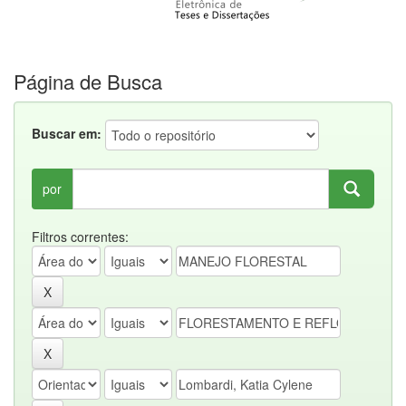
Página de Busca
Buscar em:
por
Filtros correntes: