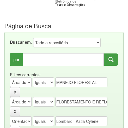
Página de Busca
Buscar em:
por
Filtros correntes: