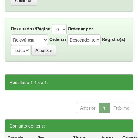
Resultados/Página
Ordenar por
Ordenar
Registro(s)
Resultado 1-1 de 1.
Anterior
1
Próximo
Conjunto de itens:
Data de
Pré-
Título
Autor
Orient