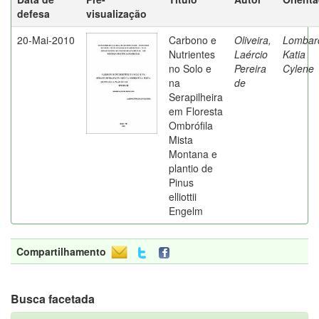
defesa
visualização
20-Mai-2010
Carbono e
Oliveira,
Lombard
Nutrientes
Laércio
Katia
no Solo e
Pereira
Cylene
na
de
Serapilheira
em Floresta
Ombrófila
Mista
Montana e
plantio de
Pinus
elliottii
Engelm
Compartilhamento
Busca facetada