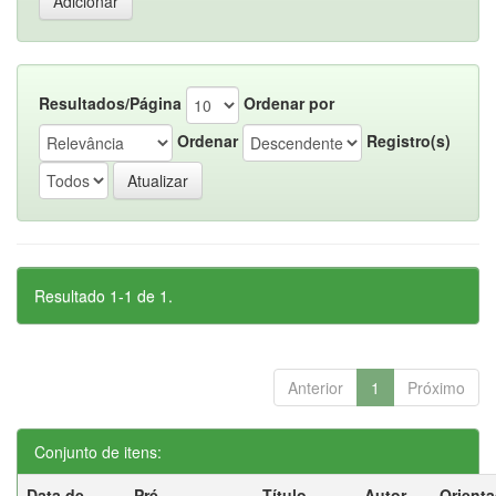
Resultados/Página
Ordenar por
Ordenar
Registro(s)
Resultado 1-1 de 1.
Anterior
1
Próximo
Conjunto de itens:
Data de
Pré-
Título
Autor
Orient