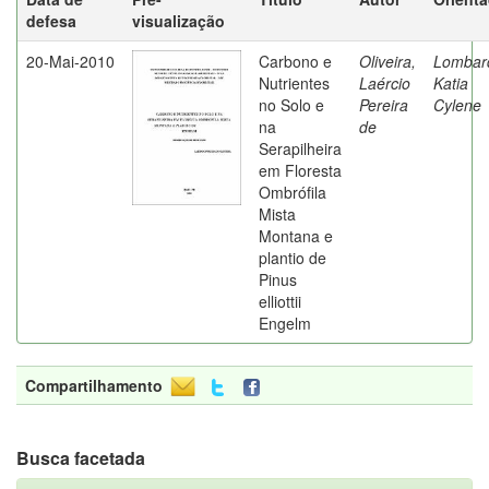
defesa
visualização
20-Mai-2010
Carbono e
Oliveira,
Lombard
Nutrientes
Laércio
Katia
no Solo e
Pereira
Cylene
na
de
Serapilheira
em Floresta
Ombrófila
Mista
Montana e
plantio de
Pinus
elliottii
Engelm
Compartilhamento
Busca facetada