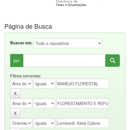
Página de Busca
Buscar em:
por
Filtros correntes: