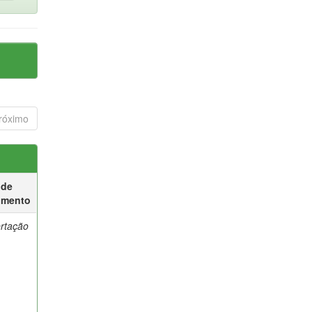
róximo
 de
umento
ertação