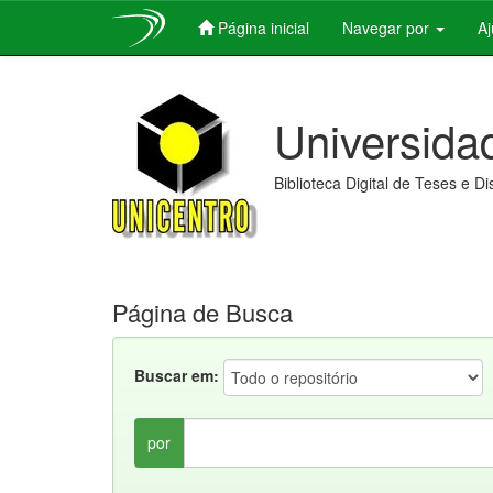
Página inicial
Navegar por
A
Skip
navigation
Universida
Biblioteca Digital de Teses e D
Página de Busca
Buscar em:
por