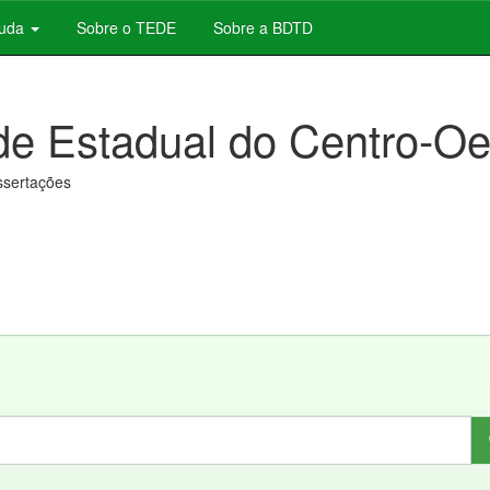
juda
Sobre o TEDE
Sobre a BDTD
de Estadual do Centro-Oe
issertações