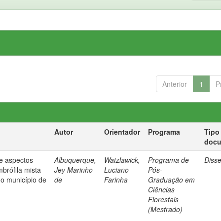
Anterior
1
P
Autor
Orientador
Programa
Tipo
doc
 e aspectos
Albuquerque,
Watzlawick,
Programa de
Diss
mbrófila mista
Jey Marinho
Luciano
Pós-
no município de
de
Farinha
Graduação em
Ciências
Florestais
(Mestrado)