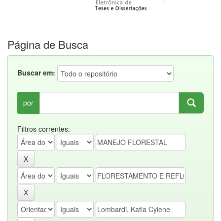
Página de Busca
Buscar em:
por
Filtros correntes: