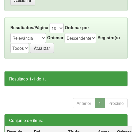
Resultados/Página
Ordenar por
Ordenar
Registro(s)
Resultado 1-1 de 1.
Anterior
1
Próximo
Conjunto de itens:
Data de
Pré-
Título
Autor
Orient