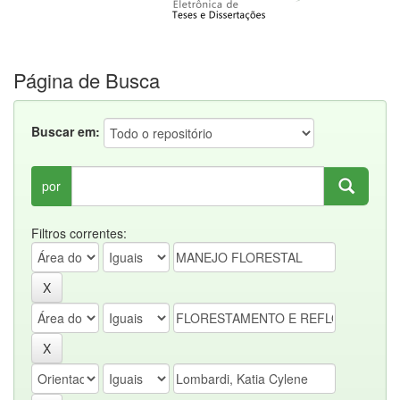
Página de Busca
Buscar em:
por
Filtros correntes: