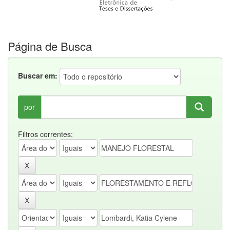
Página de Busca
Buscar em:
por
Filtros correntes: