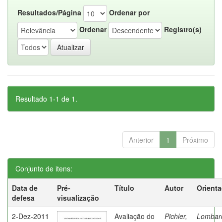
Resultados/Página
Ordenar por
Ordenar
Registro(s)
Resultado 1-1 de 1.
Anterior
1
Próximo
Conjunto de itens:
Data de
Pré-
Título
Autor
Orient
defesa
visualização
2-Dez-2011
Avaliação do
Pichler,
Lombard