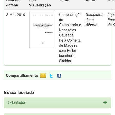
defesa
visualização
2-Mar-2010
Compactação
Sampietro,
Lope
de
Jean
Edu
Cambissolo e
Alberto
da S
Neossolos
Causada
Pela Colheita
de Madeira
com Feller-
buncher e
Skidder
Compartilhamento
Busca facetada
Orientador