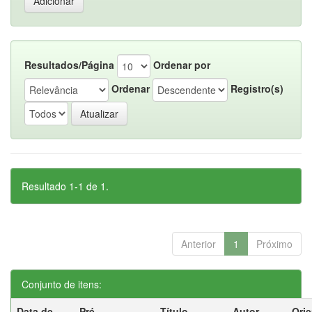
Resultados/Página
Ordenar por
Ordenar
Registro(s)
Resultado 1-1 de 1.
Anterior
1
Próximo
Conjunto de itens:
Data de
Pré-
Título
Autor
Ori