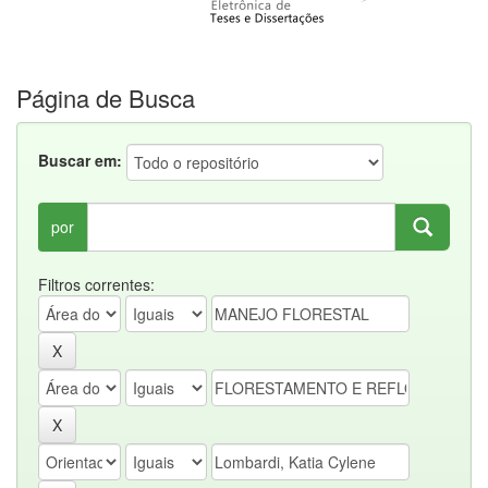
Página de Busca
Buscar em:
por
Filtros correntes: