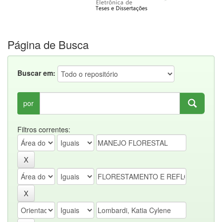
Página de Busca
Buscar em:
por
Filtros correntes: