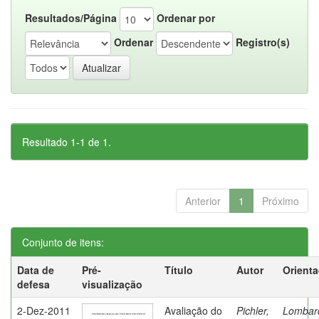
Resultados/Página
Ordenar por
Ordenar
Registro(s)
Resultado 1-1 de 1.
Anterior
1
Próximo
Conjunto de itens:
Data de
Pré-
Título
Autor
Orient
defesa
visualização
2-Dez-2011
Avaliação do
Pichler,
Lombard