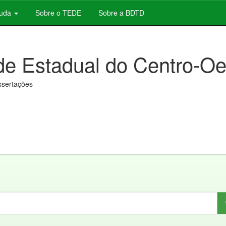
juda
Sobre o TEDE
Sobre a BDTD
de Estadual do Centro-Oe
issertações