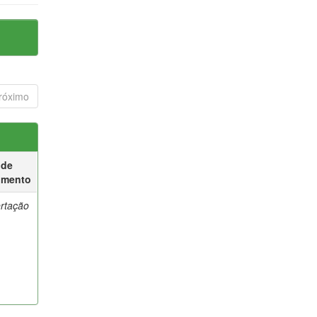
róximo
 de
umento
ertação