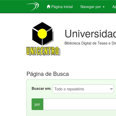
Página inicial
Navegar por
A
Skip
navigation
Universida
Biblioteca Digital de Teses e D
Página de Busca
Buscar em:
por