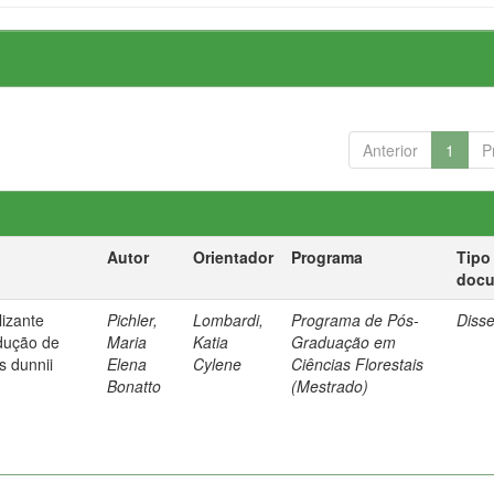
Anterior
1
P
Autor
Orientador
Programa
Tipo
doc
lizante
Pichler,
Lombardi,
Programa de Pós-
Diss
dução de
Maria
Katia
Graduação em
s dunnii
Elena
Cylene
Ciências Florestais
Bonatto
(Mestrado)