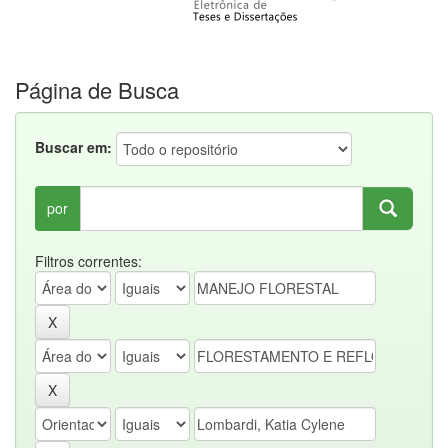
Página de Busca
Buscar em:
por
Filtros correntes: