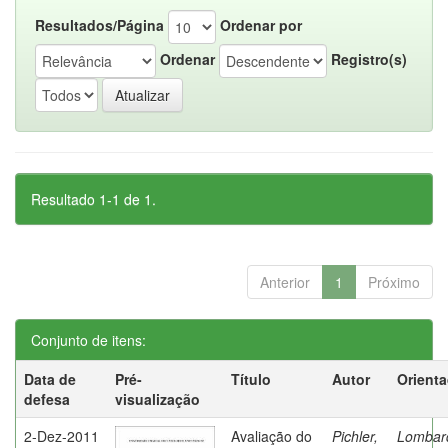
Resultados/Página
Ordenar por
Ordenar
Registro(s)
Resultado 1-1 de 1.
Anterior
1
Próximo
Conjunto de itens:
Data de
Pré-
Título
Autor
Orient
defesa
visualização
2-Dez-2011
Avaliação do
Pichler,
Lombard