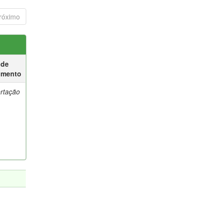
róximo
 de
umento
ertação