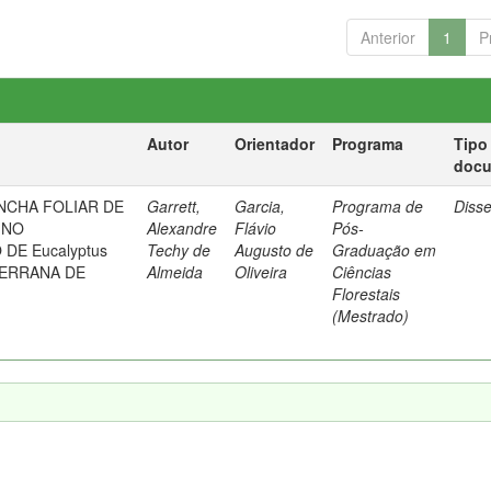
Anterior
1
P
Autor
Orientador
Programa
Tipo
doc
NCHA FOLIAR DE
Garrett,
Garcia,
Programa de
Diss
 NO
Alexandre
Flávio
Pós-
DE Eucalyptus
Techy de
Augusto de
Graduação em
SERRANA DE
Almeida
Oliveira
Ciências
Florestais
(Mestrado)