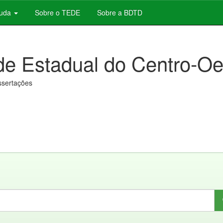
juda
Sobre o TEDE
Sobre a BDTD
de Estadual do Centro-Oe
issertações