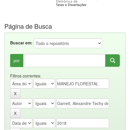
Página de Busca
Buscar em:
por
Filtros correntes: