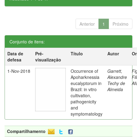
Anterior
1
Próximo
Conjunto de itens:
Data de
Pré-
Título
Autor
Or
defesa
visualização
1-Nov-2018
Occurrence of
Garrett,
Fi
Apoharknessia
Alexandre
Fi
eucalyptorum in
Techy de
Af
Brazil: in vitro
Almeida
cultivation,
pathogenicity
and
symptomatology
Compartilhamento