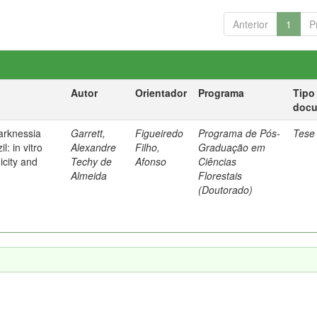
Anterior
1
P
Autor
Orientador
Programa
Tipo
doc
arknessia
Garrett,
Figueiredo
Programa de Pós-
Tese
l: in vitro
Alexandre
Filho,
Graduação em
icity and
Techy de
Afonso
Ciências
Almeida
Florestais
(Doutorado)