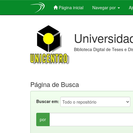
Página inicial
Navegar por
A
Skip
navigation
Universida
Biblioteca Digital de Teses e D
Página de Busca
Buscar em:
por