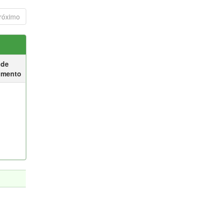
róximo
 de
umento