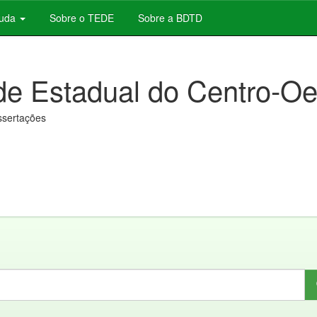
juda
Sobre o TEDE
Sobre a BDTD
de Estadual do Centro-Oe
issertações