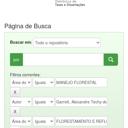
Página de Busca
Buscar em:
por
Filtros correntes: