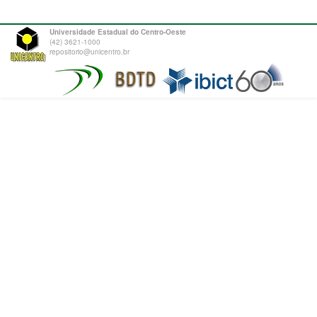
Universidade Estadual do Centro-Oeste
(42) 3621-1000
repositorio@unicentro.br