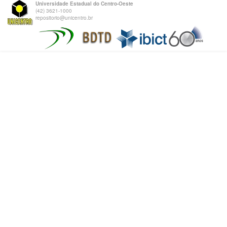
Universidade Estadual do Centro-Oeste
(42) 3621-1000
repositorio@unicentro.br