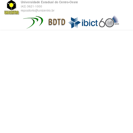
Universidade Estadual do Centro-Oeste
(42) 3621-1000
repositorio@unicentro.br