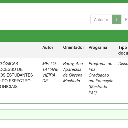
Anterior
1
P
Autor
Orientador
Programa
Tipo
doc
AGÓGICAS
MELLO,
Barby, Ana
Programa de
Diss
ROCESSO DE
TATIANE
Aparecida
Pós-
DOS ESTUDANTES
VIEIRA
de Oliveira
Graduação
 DO ESPECTRO
DE
Machado
em Educação
INICIAIS
(Mestrado -
Irati)