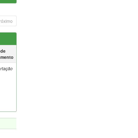
róximo
 de
umento
ertação