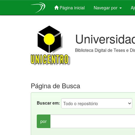
Página inicial
Navegar por
A
Skip
navigation
Universida
Biblioteca Digital de Teses e D
Página de Busca
Buscar em:
por