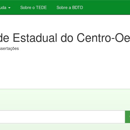
juda
Sobre o TEDE
Sobre a BDTD
de Estadual do Centro-Oe
issertações