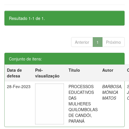
Resultado 1-1 de 1.
Anterior
1
Próximo
Conjunto de itens:
Data de
Pré-
Título
Autor
defesa
visualização
28-Fev-2023
PROCESSOS
BARBOSA,
S
EDUCATIVOS
MÔNICA
J
DAS
MATOS
O
MULHERES
QUILOMBOLAS
DE CANDÓI,
PARANÁ