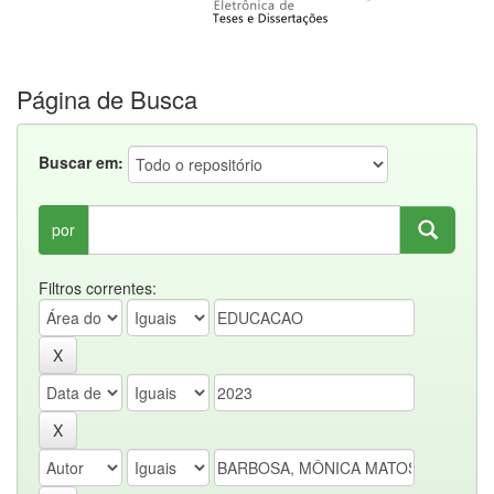
Página de Busca
Buscar em:
por
Filtros correntes: