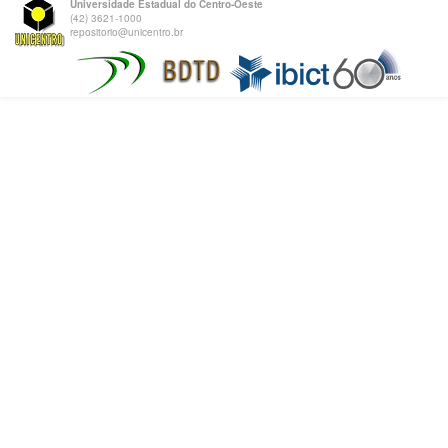
Universidade Estadual do Centro-Oeste
(42) 3621-1000
repositorio@unicentro.br