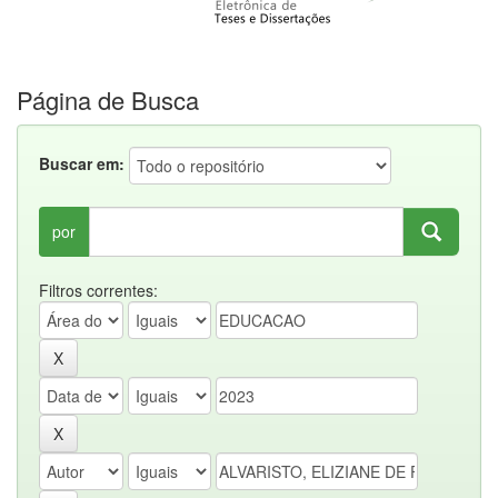
Página de Busca
Buscar em:
por
Filtros correntes: