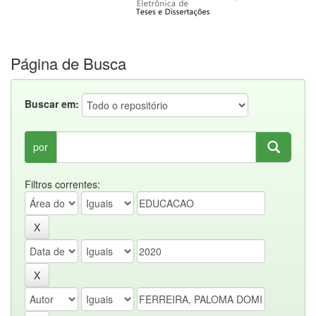
Página de Busca
Buscar em:
por
Filtros correntes: