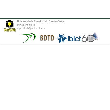
Universidade Estadual do Centro-Oeste
(42) 3621-1000
repositorio@unicentro.br