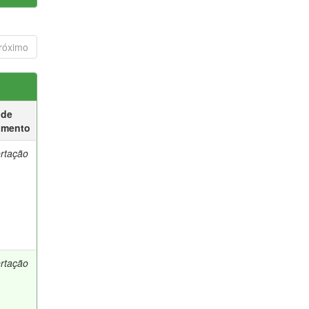
róximo
 de
umento
ertação
ertação