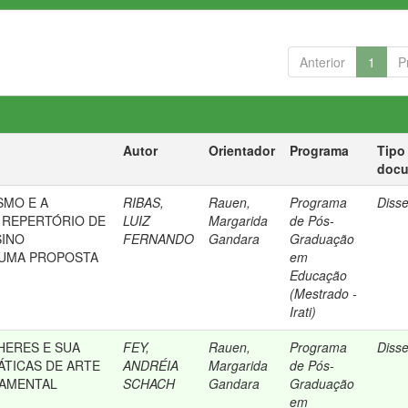
Anterior
1
P
Autor
Orientador
Programa
Tipo
doc
SMO E A
RIBAS,
Rauen,
Programa
Diss
 REPERTÓRIO DE
LUIZ
Margarida
de Pós-
SINO
FERNANDO
Gandara
Graduação
 UMA PROPOSTA
em
Educação
(Mestrado -
Irati)
HERES E SUA
FEY,
Rauen,
Programa
Diss
ÁTICAS DE ARTE
ANDRÉIA
Margarida
de Pós-
DAMENTAL
SCHACH
Gandara
Graduação
em