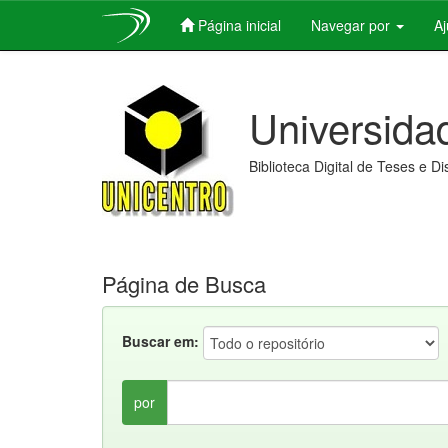
Página inicial
Navegar por
A
Skip
navigation
Universida
Biblioteca Digital de Teses e D
Página de Busca
Buscar em:
por