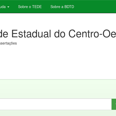
juda
Sobre o TEDE
Sobre a BDTD
de Estadual do Centro-Oe
issertações