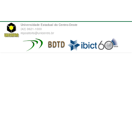
Universidade Estadual do Centro-Oeste
(42) 3621-1000
repositorio@unicentro.br