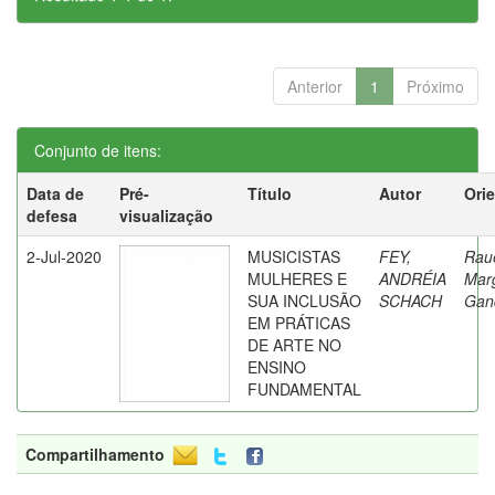
Anterior
1
Próximo
Conjunto de itens:
Data de
Pré-
Título
Autor
Ori
defesa
visualização
2-Jul-2020
MUSICISTAS
FEY,
Rau
MULHERES E
ANDRÉIA
Mar
SUA INCLUSÃO
SCHACH
Gan
EM PRÁTICAS
DE ARTE NO
ENSINO
FUNDAMENTAL
Compartilhamento