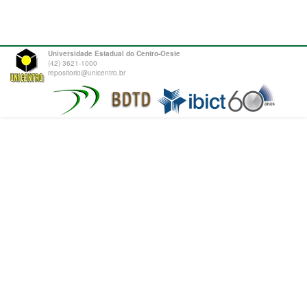
Universidade Estadual do Centro-Oeste
(42) 3621-1000
repositorio@unicentro.br