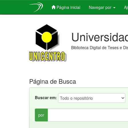
Página inicial
Navegar por
A
Skip
navigation
Universida
Biblioteca Digital de Teses e D
Página de Busca
Buscar em:
por