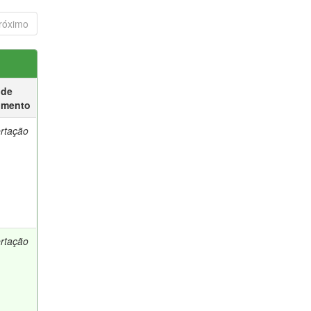
róximo
 de
umento
ertação
ertação