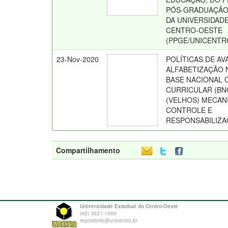
PÓS-GRADUAÇÃO
DA UNIVERSIDAD
CENTRO-OESTE
(PPGE/UNICENTR
23-Nov-2020
POLÍTICAS DE AV
ALFABETIZAÇÃO N
BASE NACIONAL
CURRICULAR (BN
(VELHOS) MECAN
CONTROLE E
RESPONSABILIZ
Compartilhamento
Universidade Estadual do Centro-Oeste
(42) 3621-1000
repositorio@unicentro.br