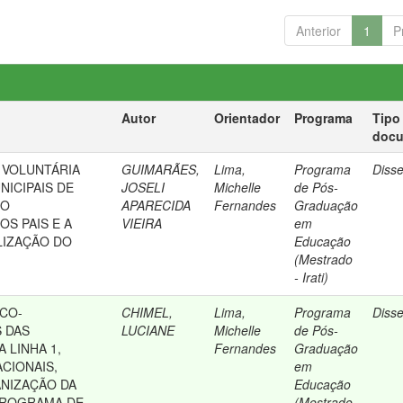
Anterior
1
P
Autor
Orientador
Programa
Tipo
doc
 VOLUNTÁRIA
GUIMARÃES,
Lima,
Programa
Diss
NICIPAIS DE
JOSELI
Michelle
de Pós-
 O
APARECIDA
Fernandes
Graduação
S PAIS E A
VIEIRA
em
LIZAÇÃO DO
Educação
(Mestrado
- Irati)
CO-
CHIMEL,
Lima,
Programa
Diss
 DAS
LUCIANE
Michelle
de Pós-
 LINHA 1,
Fernandes
Graduação
CIONAIS,
em
ANIZAÇÃO DA
Educação
PROGRAMA DE
(Mestrado