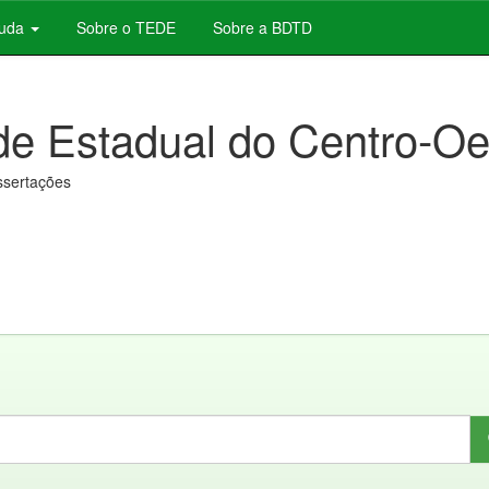
juda
Sobre o TEDE
Sobre a BDTD
de Estadual do Centro-Oe
issertações