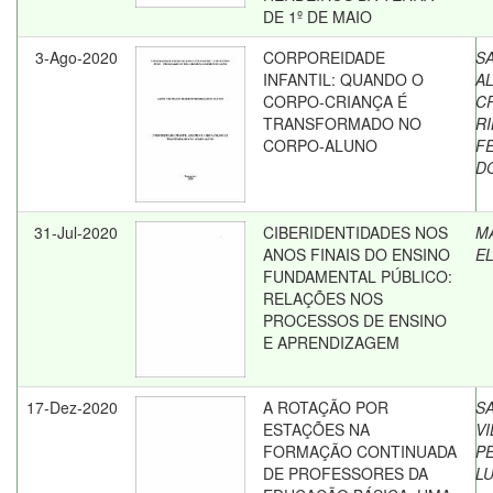
DE 1º DE MAIO
3-Ago-2020
CORPOREIDADE
S
INFANTIL: QUANDO O
AL
CORPO-CRIANÇA É
C
TRANSFORMADO NO
R
CORPO-ALUNO
F
D
31-Jul-2020
CIBERIDENTIDADES NOS
M
ANOS FINAIS DO ENSINO
E
FUNDAMENTAL PÚBLICO:
RELAÇÕES NOS
PROCESSOS DE ENSINO
E APRENDIZAGEM
17-Dez-2020
A ROTAÇÃO POR
S
ESTAÇÕES NA
V
FORMAÇÃO CONTINUADA
P
DE PROFESSORES DA
L