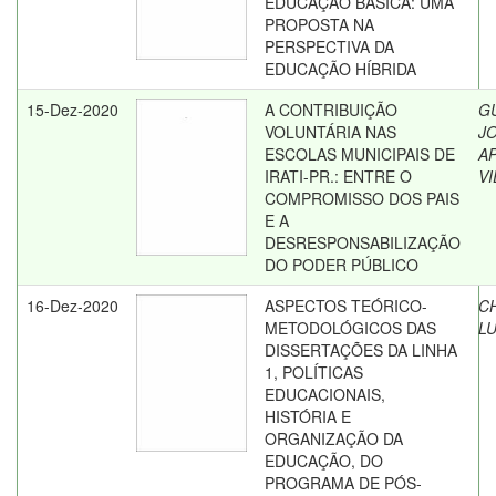
EDUCAÇÃO BÁSICA: UMA
PROPOSTA NA
PERSPECTIVA DA
EDUCAÇÃO HÍBRIDA
15-Dez-2020
A CONTRIBUIÇÃO
G
VOLUNTÁRIA NAS
JO
ESCOLAS MUNICIPAIS DE
A
IRATI-PR.: ENTRE O
VI
COMPROMISSO DOS PAIS
E A
DESRESPONSABILIZAÇÃO
DO PODER PÚBLICO
16-Dez-2020
ASPECTOS TEÓRICO-
C
METODOLÓGICOS DAS
L
DISSERTAÇÕES DA LINHA
1, POLÍTICAS
EDUCACIONAIS,
HISTÓRIA E
ORGANIZAÇÃO DA
EDUCAÇÃO, DO
PROGRAMA DE PÓS-