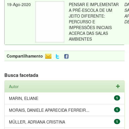
19-Ago-2020
PENSAR E IMPLEMENTAR
D
A PRÉ-ESCOLA DE UM
SA
JEITO DIFERENTE:
A
PERCURSO E
D
IMPRESSÕES INICIAIS
ACERCA DAS SALAS
AMBIENTES
Compartilhamento
Busca facetada
Autor
MARIN, ELIANE
1
MORAIS, DANIELE APARECIDA FERREIR...
1
MÜLLER, ADRIANA CRISTINA
1