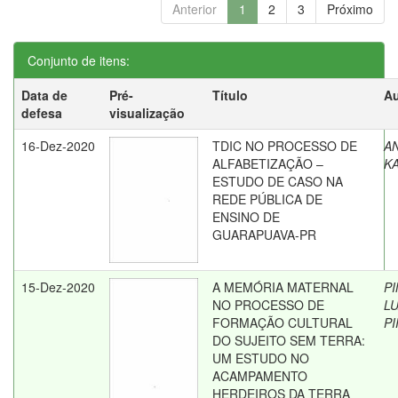
Anterior
1
2
3
Próximo
Conjunto de itens:
Data de
Pré-
Título
Au
defesa
visualização
16-Dez-2020
TDIC NO PROCESSO DE
A
ALFABETIZAÇÃO –
K
ESTUDO DE CASO NA
REDE PÚBLICA DE
ENSINO DE
GUARAPUAVA-PR
15-Dez-2020
A MEMÓRIA MATERNAL
PI
NO PROCESSO DE
L
FORMAÇÃO CULTURAL
P
DO SUJEITO SEM TERRA:
UM ESTUDO NO
ACAMPAMENTO
HERDEIROS DA TERRA