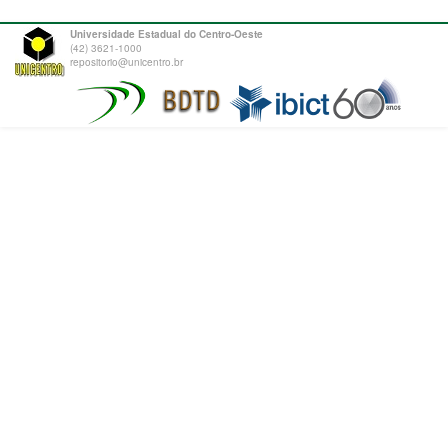
Universidade Estadual do Centro-Oeste
(42) 3621-1000
repositorio@unicentro.br