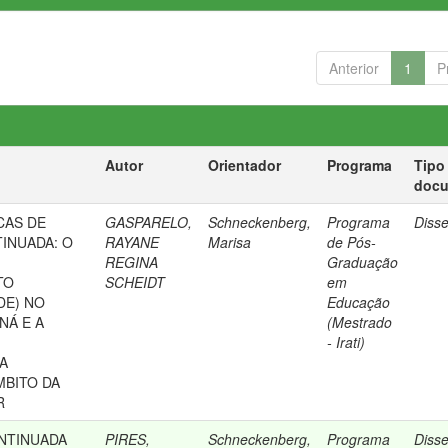
Anterior
1
P
Autor
Orientador
Programa
Tipo
doc
CAS DE
GASPARELO,
Schneckenberg,
Programa
Diss
INUADA: O
RAYANE
Marisa
de Pós-
REGINA
Graduação
TO
SCHEIDT
em
DE) NO
Educação
NÁ E A
(Mestrado
- Irati)
DA
BITO DA
R
NTINUADA
PIRES,
Schneckenberg,
Programa
Diss