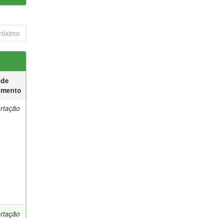
róximo
 de
umento
ertação
ertação