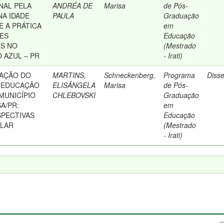
NAL PELA
ANDRÉA DE
Marisa
de Pós-
NA IDADE
PAULA
Graduação
E A PRÁTICA
em
ES
Educação
ES NO
(Mestrado
O AZUL – PR
- Irati)
ZAÇÃO DO
MARTINS,
Schneckenberg,
Programa
Diss
 EDUCAÇÃO
ELISÂNGELA
Marisa
de Pós-
MUNICÍPIO
CHLEBOVSKI
Graduação
A/PR:
em
SPECTIVAS
Educação
OLAR
(Mestrado
- Irati)