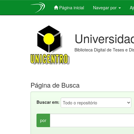
Página inicial
Navegar por
A
Skip
navigation
Universida
Biblioteca Digital de Teses e D
Página de Busca
Buscar em:
por