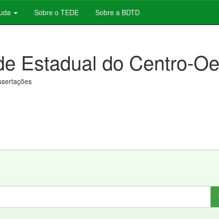
juda
Sobre o TEDE
Sobre a BDTD
de Estadual do Centro-Oe
issertações