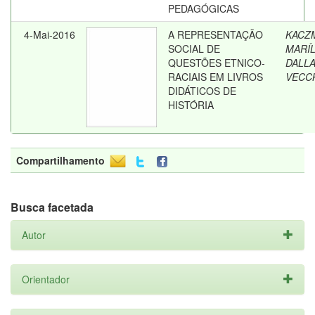
PEDAGÓGICAS
4-Mai-2016
A REPRESENTAÇÃO
KACZ
SOCIAL DE
MARÍL
QUESTÕES ETNICO-
DALL
RACIAIS EM LIVROS
VECC
DIDÁTICOS DE
HISTÓRIA
Compartilhamento
Busca facetada
Autor
Orientador