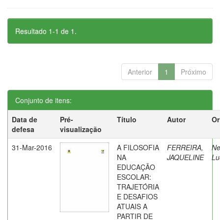
Resultado 1-1 de 1.
Anterior
1
Próximo
Conjunto de itens:
Data de
Pré-
Título
Autor
Or
defesa
visualização
31-Mar-2016
A FILOSOFIA
FERREIRA,
Ne
NA
JAQUELINE
Lu
EDUCAÇÃO
ESCOLAR:
TRAJETÓRIA
E DESAFIOS
ATUAIS A
PARTIR DE