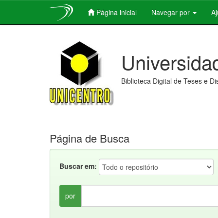
Página inicial
Navegar por
A
Skip
navigation
Universida
Biblioteca Digital de Teses e D
Página de Busca
Buscar em:
por