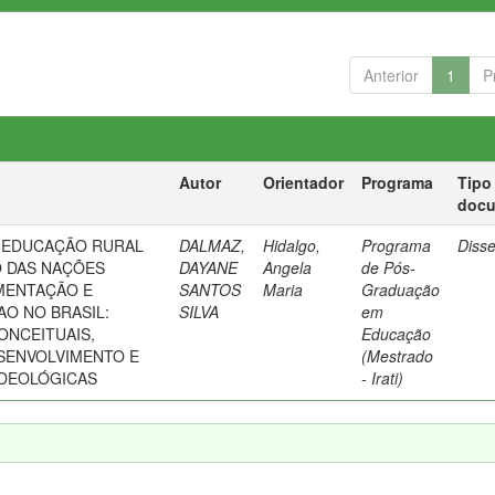
Anterior
1
P
Autor
Orientador
Programa
Tipo
doc
 EDUCAÇÃO RURAL
DALMAZ,
Hidalgo,
Programa
Diss
 DAS NAÇÕES
DAYANE
Angela
de Pós-
IMENTAÇÃO E
SANTOS
Maria
Graduação
AO NO BRASIL:
SILVA
em
NCEITUAIS,
Educação
ESENVOLVIMENTO E
(Mestrado
IDEOLÓGICAS
- Irati)