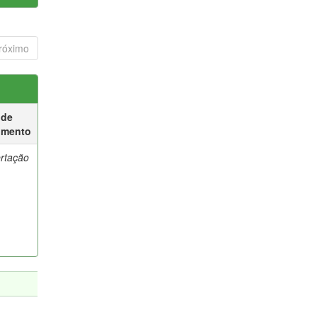
róximo
 de
umento
ertação