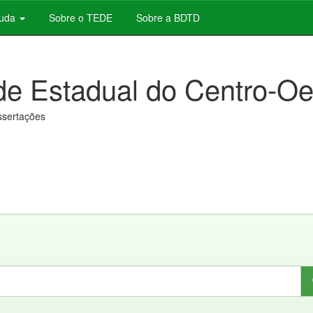
juda
Sobre o TEDE
Sobre a BDTD
de Estadual do Centro-Oe
issertações