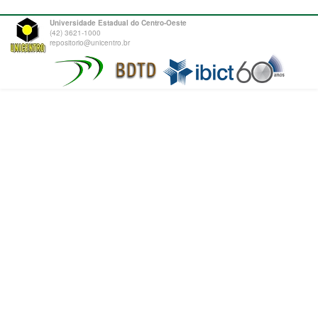
Universidade Estadual do Centro-Oeste
(42) 3621-1000
repositorio@unicentro.br