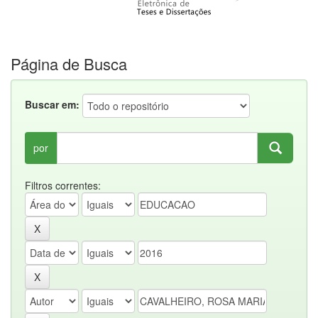
Página de Busca
Buscar em:
por
Filtros correntes: