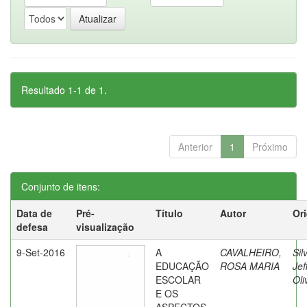
Resultado 1-1 de 1.
Anterior
1
Próximo
Conjunto de itens:
Data de
Pré-
Título
Autor
Or
defesa
visualização
9-Set-2016
A
CAVALHEIRO,
Sil
EDUCAÇÃO
ROSA MARIA
Jef
ESCOLAR
Oli
E OS