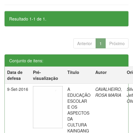
Resultado 1-1 de 1.
Anterior
1
Próximo
Conjunto de itens:
Data de
Pré-
Título
Autor
Or
defesa
visualização
9-Set-2016
A
CAVALHEIRO,
Sil
EDUCAÇÃO
ROSA MARIA
Jef
ESCOLAR
Oli
E OS
ASPECTOS
DA
CULTURA
KAINGANG