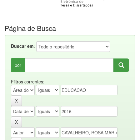
Página de Busca
Buscar em:
por
Filtros correntes: