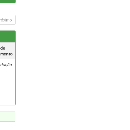
róximo
 de
umento
ertação