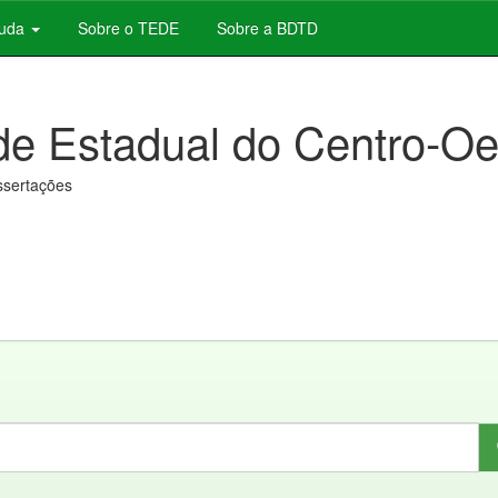
juda
Sobre o TEDE
Sobre a BDTD
de Estadual do Centro-Oe
issertações