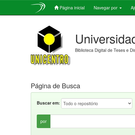
Página inicial
Navegar por
A
Skip
navigation
Universida
Biblioteca Digital de Teses e D
Página de Busca
Buscar em:
por