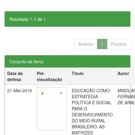
Resultado 1-1 de 1.
Anterior
1
Próximo
Conjunto de itens:
Data de
Pré-
Título
Autor
defesa
visualização
21-Mar-2016
EDUCAÇÃO COMO
MIKOLAI
ESTRATÉGIA
FERNAN
POLÍTICA E SOCIAL
DE ARA
PARA O
DESENVOLVIMENTO
DO MEIO RURAL
BRASILEIRO: AS
MATRIZES