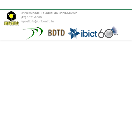
Universidade Estadual do Centro-Oeste
(42) 3621-1000
repositorio@unicentro.br