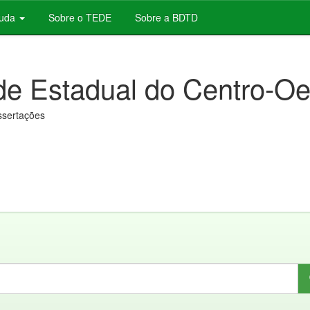
juda
Sobre o TEDE
Sobre a BDTD
de Estadual do Centro-Oe
issertações