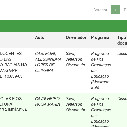
Anterior
1
P
Autor
Orientador
Programa
Tipo
doc
 DOCENTES
CASTELINI,
Silva,
Programa
Diss
O DAS
ALESSANDRA
Jefferson
de Pós-
O-RACIAIS NO
LOPES DE
Olivatto da
Graduação
TANGA/PR:
OLIVEIRA
em
I 10.639/03
Educação
(Mestrado -
Irati)
OLAR E OS
CAVALHEIRO,
Silva,
Programa
Diss
LTURA
ROSA MARIA
Jefferson
de Pós-
RRA INDÍGENA
Olivatto da
Graduação
em
Educação
(Mestrado -