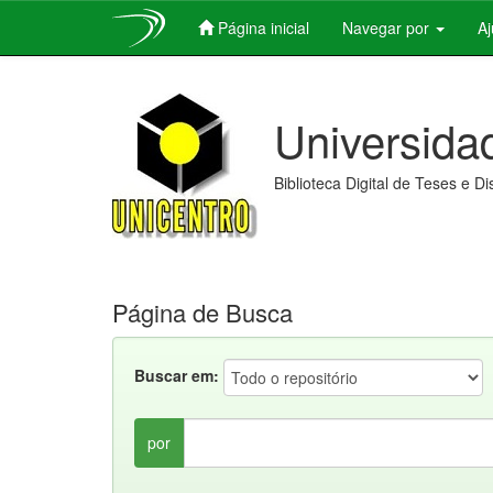
Página inicial
Navegar por
A
Skip
navigation
Universida
Biblioteca Digital de Teses e D
Página de Busca
Buscar em:
por