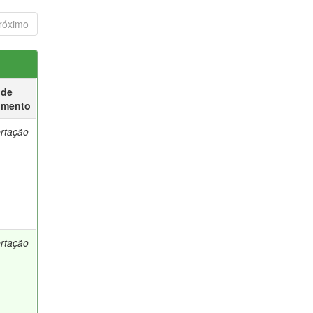
róximo
 de
umento
ertação
ertação