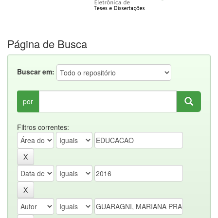
Página de Busca
Buscar em:
por
Filtros correntes: