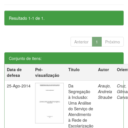
Resultado 1-1 de 1.
Anterior
1
Próximo
Conjunto de itens:
Data de
Pré-
Título
Autor
Orien
defesa
visualização
25-Ago-2014
Da
Araujo,
Cruz,
Segregação
Andreia
Gilma
à Inclusão:
Straube
Carva
Uma Análise
do Serviço de
Atendimento
à Rede de
Escolarização