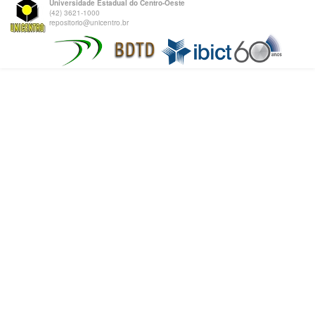
Universidade Estadual do Centro-Oeste
(42) 3621-1000
repositorio@unicentro.br