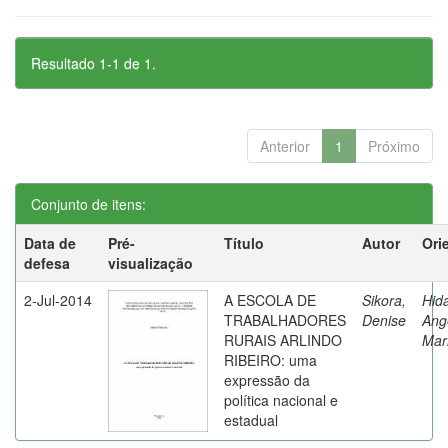
Resultado 1-1 de 1.
Anterior
1
Próximo
Conjunto de itens:
Data de
Pré-
Título
Autor
Ori
defesa
visualização
2-Jul-2014
A ESCOLA DE
Sikora,
Hida
TRABALHADORES
Denise
Ang
RURAIS ARLINDO
Mar
RIBEIRO: uma
expressão da
política nacional e
estadual