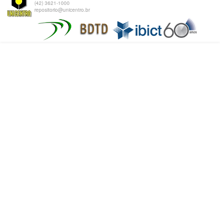
(42) 3621-1000
repositorio@unicentro.br