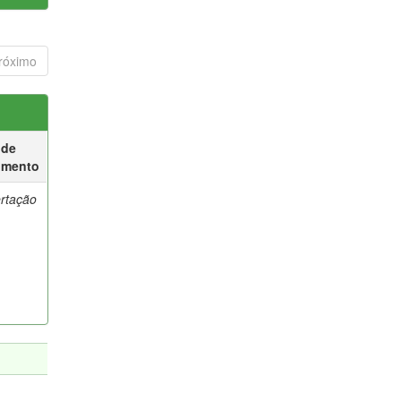
róximo
 de
umento
ertação