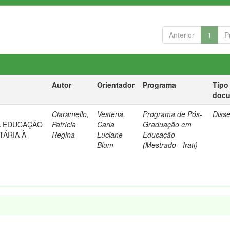
Anterior
1
P
Autor
Orientador
Programa
Tipo
doc
Ciaramello,
Vestena,
Programa de Pós-
Diss
A EDUCAÇÃO
Patrícia
Carla
Graduação em
TÁRIA À
Regina
Luciane
Educação
Blum
(Mestrado - Irati)