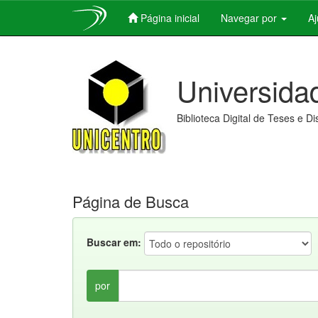
Página inicial
Navegar por
A
Skip
navigation
Universida
Biblioteca Digital de Teses e D
Página de Busca
Buscar em:
por