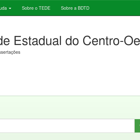
juda
Sobre o TEDE
Sobre a BDTD
de Estadual do Centro-Oe
issertações