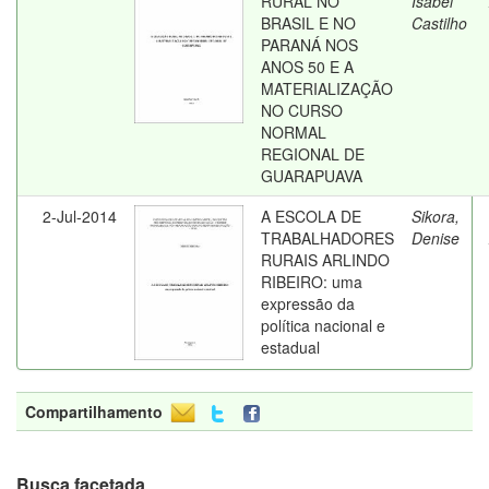
RURAL NO
Isabel
BRASIL E NO
Castilho
PARANÁ NOS
ANOS 50 E A
MATERIALIZAÇÃO
NO CURSO
NORMAL
REGIONAL DE
GUARAPUAVA
2-Jul-2014
A ESCOLA DE
Sikora,
TRABALHADORES
Denise
RURAIS ARLINDO
RIBEIRO: uma
expressão da
política nacional e
estadual
Compartilhamento
Busca facetada