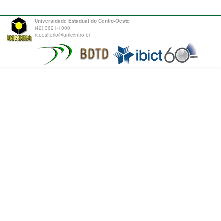
Universidade Estadual do Centro-Oeste
(42) 3621-1000
repositorio@unicentro.br