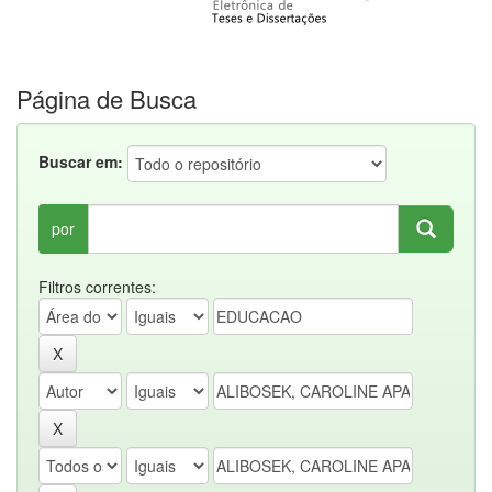
Página de Busca
Buscar em:
por
Filtros correntes: