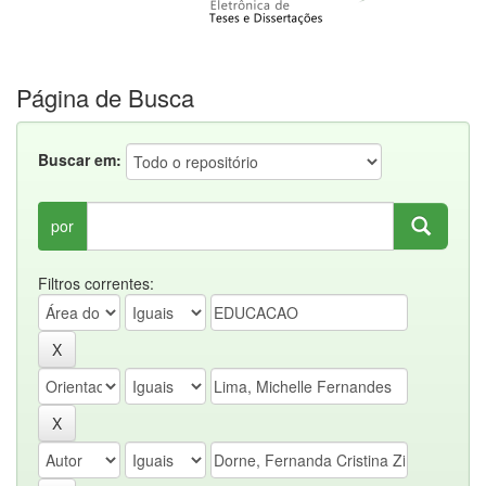
Página de Busca
Buscar em:
por
Filtros correntes: