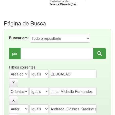
Página de Busca
Buscar em:
por
Filtros correntes: