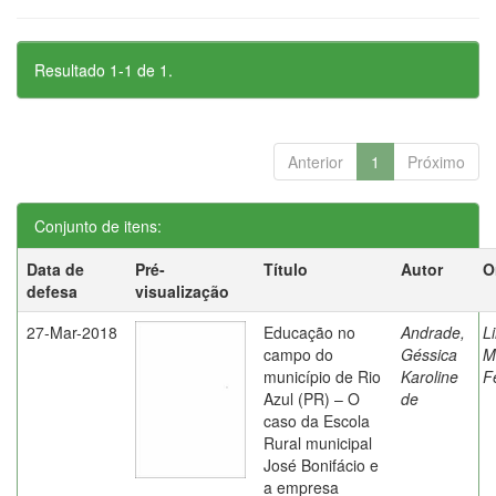
Resultado 1-1 de 1.
Anterior
1
Próximo
Conjunto de itens:
Data de
Pré-
Título
Autor
O
defesa
visualização
27-Mar-2018
Educação no
Andrade,
L
campo do
Géssica
M
município de Rio
Karoline
F
Azul (PR) – O
de
caso da Escola
Rural municipal
José Bonifácio e
a empresa