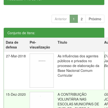
Anterior
1
2
Próximo
Conjunto de itens:
Data de
Pré-
Título
Au
defesa
visualização
27-Mar-2018
As influências dos agentes
D'
públicos e privados no
Ja
processo de elaboração da
B
Base Nacional Comum
Curricular
15-Dez-2020
A CONTRIBUIÇÃO
G
VOLUNTÁRIA NAS
JO
ESCOLAS MUNICIPAIS DE
A