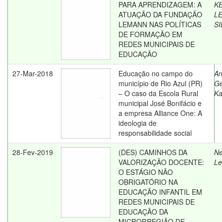
PARA APRENDIZAGEM: A
K
ATUAÇÃO DA FUNDAÇÃO
LE
LEMANN NAS POLÍTICAS
SI
DE FORMAÇÃO EM
REDES MUNICIPAIS DE
EDUCAÇÃO
27-Mar-2018
Educação no campo do
An
município de Rio Azul (PR)
Gé
– O caso da Escola Rural
Ka
municipal José Bonifácio e
a empresa Alliance One: A
ideologia de
responsabilidade social
28-Fev-2019
(DES) CAMINHOS DA
Ne
VALORIZAÇÃO DOCENTE:
Le
O ESTÁGIO NÃO
OBRIGATÓRIO NA
EDUCAÇÃO INFANTIL EM
REDES MUNICIPAIS DE
EDUCAÇÃO DA
MICRORREGIÃO DE