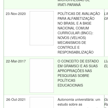
IRATI-PARANÁ
23-Nov-2020
POLÍTICAS DE AVALIAÇÃO
LI
PARA ALFABETIZAÇÃO
G
NO BRASIL E A BASE
NACIONAL COMUM
CURRICULAR (BNCC):
NOVOS (VELHOS)
MECANISMOS DE
CONTROLE E
RESPONSABILIZAÇÃO
22-Mar-2017
O CONCEITO DE ESTADO
L
EM GRAMSCI E AS SUAS
E
APROPRIAÇÕES NAS
PESQUISAS SOBRE
POLÍTICAS
EDUCACIONAIS
26-Out-2021
Autonomia universitária: um
Go
estudo sobre as
Ra