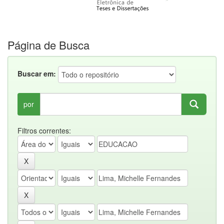
Página de Busca
Buscar em:
por
Filtros correntes: