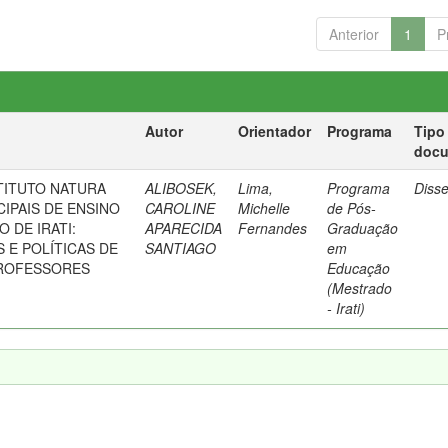
Anterior
1
P
Autor
Orientador
Programa
Tipo
doc
TITUTO NATURA
ALIBOSEK,
Lima,
Programa
Diss
IPAIS DE ENSINO
CAROLINE
Michelle
de Pós-
 DE IRATI:
APARECIDA
Fernandes
Graduação
 E POLÍTICAS DE
SANTIAGO
em
ROFESSORES
Educação
(Mestrado
- Irati)