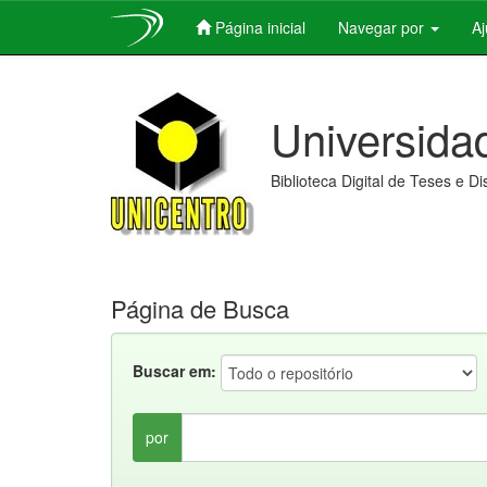
Página inicial
Navegar por
A
Skip
navigation
Universida
Biblioteca Digital de Teses e D
Página de Busca
Buscar em:
por