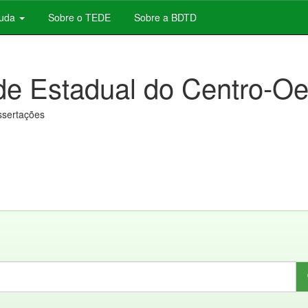
juda
Sobre o TEDE
Sobre a BDTD
de Estadual do Centro-Oe
issertações