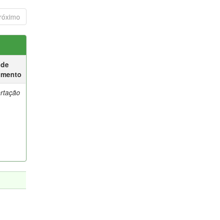
róximo
 de
umento
ertação