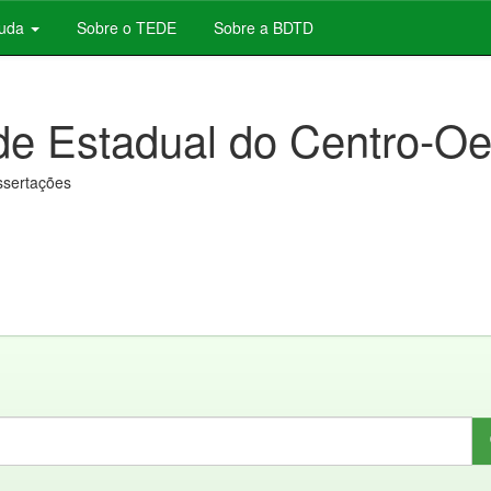
juda
Sobre o TEDE
Sobre a BDTD
de Estadual do Centro-Oe
issertações