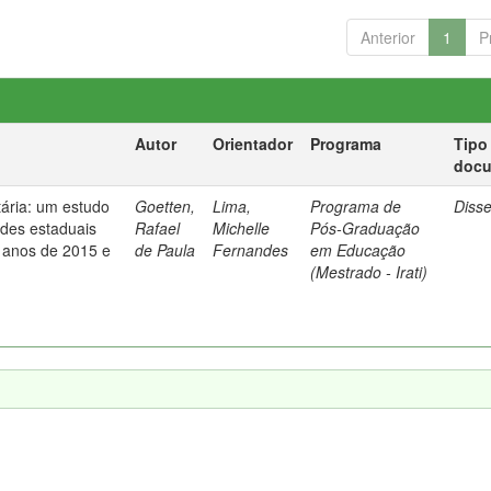
Anterior
1
P
Autor
Orientador
Programa
Tipo
doc
tária: um estudo
Goetten,
Lima,
Programa de
Diss
ades estaduais
Rafael
Michelle
Pós-Graduação
 anos de 2015 e
de Paula
Fernandes
em Educação
(Mestrado - Irati)