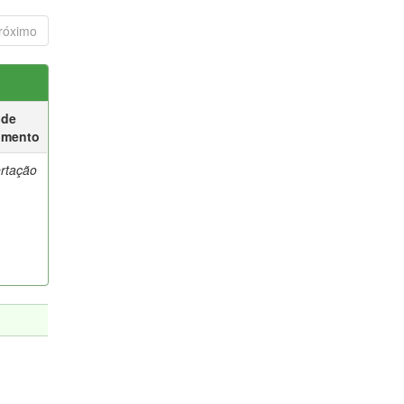
róximo
 de
umento
ertação