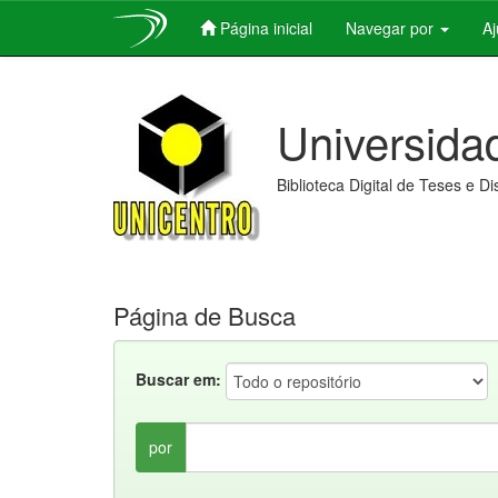
Página inicial
Navegar por
A
Skip
navigation
Universida
Biblioteca Digital de Teses e D
Página de Busca
Buscar em:
por