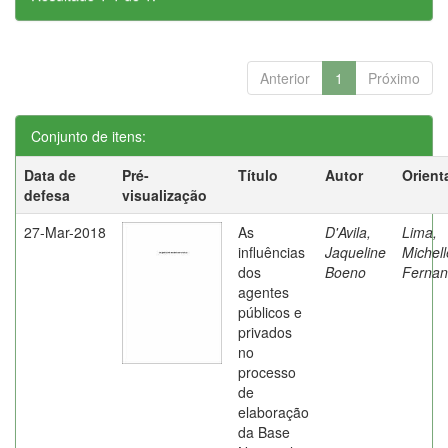
Anterior
1
Próximo
Conjunto de itens:
Data de
Pré-
Título
Autor
Orient
defesa
visualização
27-Mar-2018
As
D'Avila,
Lima,
influências
Jaqueline
Michell
dos
Boeno
Fernan
agentes
públicos e
privados
no
processo
de
elaboração
da Base