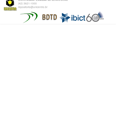
(42) 3621-1000
repositorio@unicentro.br