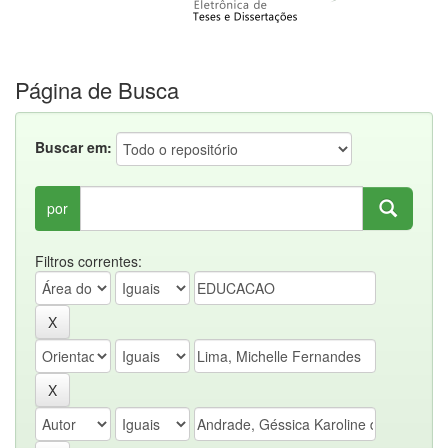
Página de Busca
Buscar em:
por
Filtros correntes: