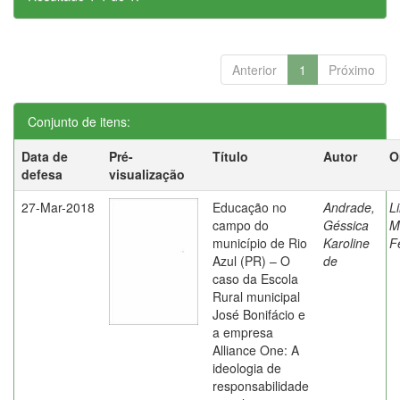
Anterior
1
Próximo
Conjunto de itens:
Data de
Pré-
Título
Autor
O
defesa
visualização
27-Mar-2018
Educação no
Andrade,
L
campo do
Géssica
M
município de Rio
Karoline
F
Azul (PR) – O
de
caso da Escola
Rural municipal
José Bonifácio e
a empresa
Alliance One: A
ideologia de
responsabilidade