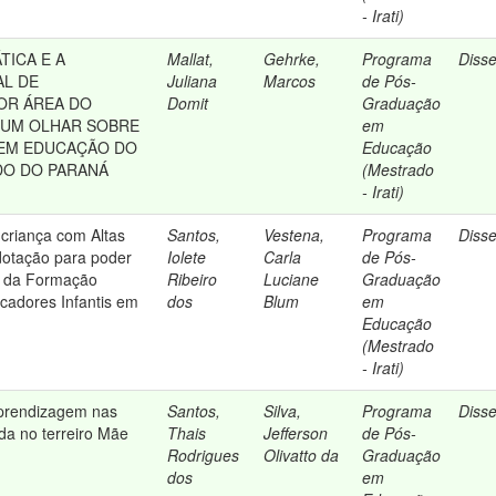
- Irati)
TICA E A
Mallat,
Gehrke,
Programa
Diss
AL DE
Juliana
Marcos
de Pós-
OR ÁREA DO
Domit
Graduação
 UM OLHAR SOBRE
em
 EM EDUCAÇÃO DO
Educação
DO DO PARANÁ
(Mestrado
- Irati)
riança com Altas
Santos,
Vestena,
Programa
Diss
dotação para poder
Iolete
Carla
de Pós-
as da Formação
Ribeiro
Luciane
Graduação
cadores Infantis em
dos
Blum
em
Educação
(Mestrado
- Irati)
prendizagem nas
Santos,
Silva,
Programa
Diss
da no terreiro Mãe
Thais
Jefferson
de Pós-
Rodrigues
Olivatto da
Graduação
dos
em