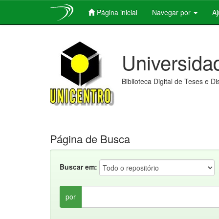
Página inicial
Navegar por
A
Skip
navigation
Universida
Biblioteca Digital de Teses e D
Página de Busca
Buscar em:
por