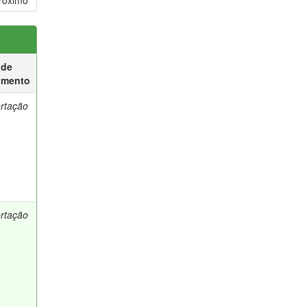
róximo
 de
umento
ertação
ertação