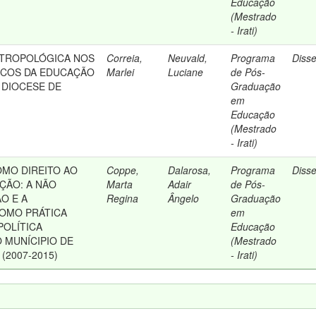
Educação
(Mestrado
- Irati)
NTROPOLÓGICA NOS
Correia,
Neuvald,
Programa
Diss
TICOS DA EDUCAÇÃO
Marlei
Luciane
de Pós-
 DIOCESE DE
Graduação
em
Educação
(Mestrado
- Irati)
MO DIREITO AO
Coppe,
Dalarosa,
Programa
Diss
ÇÃO: A NÃO
Marta
Adair
de Pós-
O E A
Regina
Ângelo
Graduação
OMO PRÁTICA
em
POLÍTICA
Educação
 MUNÍCIPIO DE
(Mestrado
(2007-2015)
- Irati)