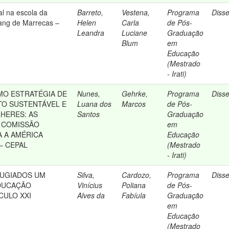
l na escola da
Barreto,
Vestena,
Programa
Diss
ang de Marrecas –
Helen
Carla
de Pós-
Leandra
Luciane
Graduação
Blum
em
Educação
(Mestrado
- Irati)
MO ESTRATÉGIA DE
Nunes,
Gehrke,
Programa
Diss
O SUSTENTÁVEL E
Luana dos
Marcos
de Pós-
LHERES: AS
Santos
Graduação
 COMISSÃO
em
 A AMÉRICA
Educação
 – CEPAL
(Mestrado
- Irati)
FUGIADOS UM
Silva,
Cardozo,
Programa
Diss
EDUCAÇÃO
Vinícius
Poliana
de Pós-
CULO XXI
Alves da
Fabíula
Graduação
em
Educação
(Mestrado