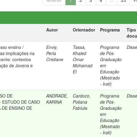
Anterior
1
2
3
4
...
25
P
Autor
Orientador
Programa
Tipo
doc
sso ensino /
Enviy,
Tassa,
Programa
Diss
as implicações na
Perla
Khaled
de Pós-
cente: contextos
Cristiane
Omar
Graduação
ação de Jovens e
Mohamad
em
El
Educação
(Mestrado
- Irati)
SO DE
ANDRADE,
Cardozo,
Programa
Diss
– ESTUDO DE CASO
KARINA
Poliana
de Pós-
 DE ENSINO DE
Fabíula
Graduação
em
Educação
(Mestrado
- Irati)