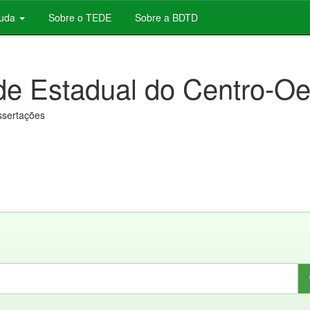
juda
Sobre o TEDE
Sobre a BDTD
de Estadual do Centro-Oe
issertações